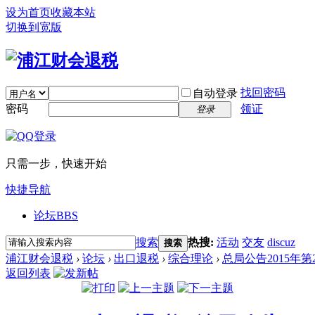
设为首页
收藏本站
切换到宽版
找回密码
自动登录
密码
领证
登录
只需一步，快速开始
快捷导航
论坛
BBS
搜索
热搜:
活动
交友
discuz
搜索
浦江财会退税
›
论坛
›
出口退税
›
综合理论
›
总局公告2015年
返回列表