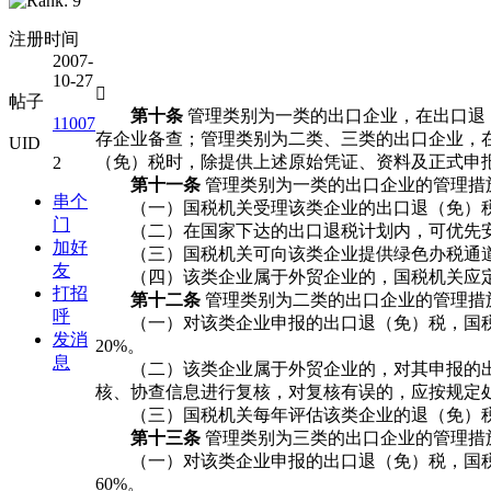
注册时间
2007-
10-27

帖子
第十条
管理类别为一类的出口企业，在出口退
11007
存企业备查；管理类别为二类、三类的出口企业，
UID
（免）税时，除提供上述原始凭证、资料及正式申
2
第十一条
管理类别为一类的出口企业的管理措
串个
（一）国税机关受理该类企业的出口退（免）税
门
（二）在国家下达的出口退税计划内，可优先安
加好
（三）国税机关可向该类企业提供绿色办税通道
友
（四）该类企业属于外贸企业的，国税机关应定
打招
第十二条
管理类别为二类的出口企业的管理措
呼
（一）对该类企业申报的出口退（免）税，国税
发消
20%。
息
（二）该类企业属于外贸企业的，对其申报的出
核、协查信息进行复核，对复核有误的，应按规定
（三）国税机关每年评估该类企业的退（免）税的
第十三条
管理类别为三类的出口企业的管理措
（一）对该类企业申报的出口退（免）税，国税
60%。