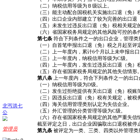
（二）纳税信用等级为Ｂ级以上。
（三）能主动配合国税机关实施出口退（免）税
（四）出口企业内部建立了较为完善的出口退（
（五）未发生过违反出口退（免）税相关规定
（六）省国家税务局规定的其他风险可控的条
第七条
符合下列条件之一的出口企业，管理类
（一）自首笔申报出口退（免）税之月起至评定当
（二）上一年度内，累计6个月以上未申报出口
（三）上一年度内，纳税信用等级为C级。
（四）上一年度内，发生过违反出口退（免）税
（五）存在省国家税务局规定的其他失信情形
第八条
上一年度内，符合下列条件之一的出口
（一）纳税信用等级为D级。
（二）发生过拒绝提供有关出口退（免）税账簿
（三）因违反出口退（免）税有关规定，被税务
（四）海关信用管理类别认定为失信企业。
北丐洪七
（五）外汇管理的分类管理等级为C级。
公
（六）存在省国家税务局规定的其他严重失信
截至评定之日，出口企业因骗取出口退税被停止
管理员
第九条
被评定为一类、三类、四类以外管理类