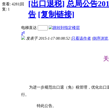
[出口退税]
总局公告2
查看:
4281
|
回
复:
1
告
[复制链接]
电梯直达
#
1
发表于 2015-1-17 08:08:52
|
只看该作者
|
倒序浏览
关
为进一步规范出口退（免）税管理，优化出口退
行。
特此公告。