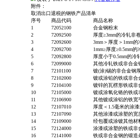
附件：
取消出口退税的钢铁产品清单
序号
商品代码
商品名称
1
72052100
合金钢粉末
2
72092500
厚度≥3mm的冷轧非卷
3
72092600
3mm＞厚度＞1mm的
4
72092700
1mm≥厚度≥0.5mm
5
72092800
厚度小于0.5mm的冷
6
72099000
其他冷轧铁或非合金钢
7
72101100
镀(涂)锡的非合金钢厚宽
8
72102000
镀或涂铅的铁或非合金
9
72104100
镀锌的瓦楞形铁或非合
10
72105000
镀或涂氧化铬的铁或非
11
72106900
其他镀或涂铝的铁宽平
12
72107010
厚度＜1.5毫米的涂
13
72107090
其他涂漆或涂塑的宽
14
72109000
经包覆或涂镀其他材
15
72124000
涂漆或涂塑的铁或非合
16
72141000
铁或非合金钢的锻造