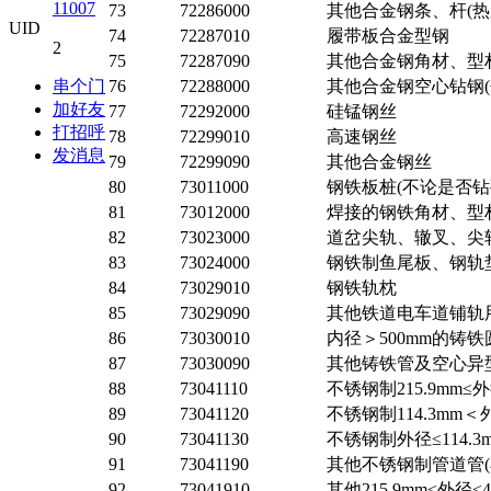
11007
73
72286000
其他合金钢条、杆(
UID
74
72287010
履带板合金型钢
2
75
72287090
其他合金钢角材、型
串个门
76
72288000
其他合金钢空心钻钢(
加好友
77
72292000
硅锰钢丝
打招呼
78
72299010
高速钢丝
发消息
79
72299090
其他合金钢丝
80
73011000
钢铁板桩(不论是否钻
81
73012000
焊接的钢铁角材、型
82
73023000
道岔尖轨、辙叉、尖轨
83
73024000
钢铁制鱼尾板、钢轨
84
73029010
钢铁轨枕
85
73029090
其他铁道电车道铺轨
86
73030010
内径＞500mm的铸
87
73030090
其他铸铁管及空心异
88
73041110
不锈钢制215.9mm
89
73041120
不锈钢制114.3mm
90
73041130
不锈钢制外径≤114.
91
73041190
其他不锈钢制管道管
92
73041910
其他215.9mm≤外