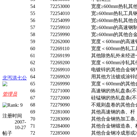
54
72253000
宽度≥600mm热轧
55
72254010
宽≥600mm热轧工
56
72254099
宽≥600mm热轧其
57
72259910
宽≥600mm的高速钢
58
72259990
宽≥600mm的其他
59
72262000
宽度＜600mm的高
60
72269110
宽度＜600mm热轧
61
72269199
其他除热轧外未经进
62
72269200
宽度＜600mm冷轧
63
72269910
电镀锌的其他合金钢窄
64
72269920
用其他方法镀或涂锌的
北丐洪七公
65
72269990
宽度＜600mm的其
66
72271000
高速钢的热轧盘条(不
管理员
67
72272000
硅锰钢的热轧盘条(不
68
72279090
不规则盘卷的其他合
69
72281000
其他高速钢的条、杆
注册时间
70
72283090
其他合金钢热加工条、
2007-
71
72284000
其他合金钢锻造条、
10-27
72
72285000
其他合金钢冷成形或
帖子