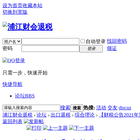
设为首页
收藏本站
切换到宽版
找回密码
自动登录
密码
领证
登录
只需一步，快速开始
快捷导航
论坛
BBS
搜索
热搜:
活动
交友
discuz
搜索
浦江财会退税
›
论坛
›
出口退税
›
综合理论
›
【财税公告2021年
返回列表