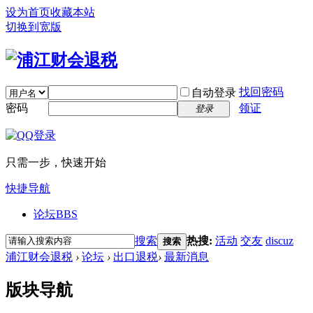
设为首页
收藏本站
切换到宽版
找回密码
自动登录
密码
领证
登录
只需一步，快速开始
快捷导航
论坛
BBS
搜索
热搜:
活动
交友
discuz
搜索
浦江财会退税
›
论坛
›
出口退税
›
最新消息
版块导航